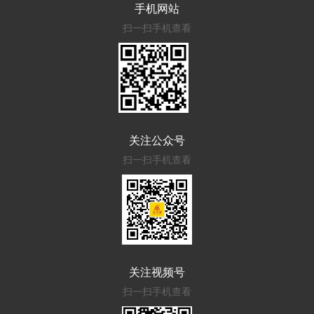
手机网站
扫一扫手机查看
关注公众号
扫一扫手机查看
关注视频号
扫一扫手机查看