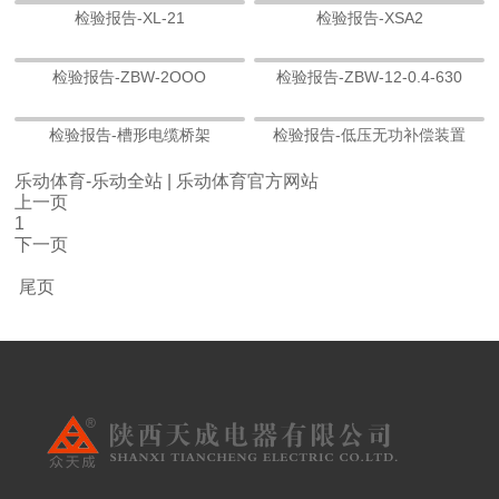
检验报告-XL-21
检验报告-XSA2
检验报告-ZBW-2OOO
检验报告-ZBW-12-0.4-630
检验报告-槽形电缆桥架
检验报告-低压无功补偿装置
乐动体育-乐动全站 | 乐动体育官方网站
上一页
1
下一页
尾页