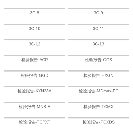
3C-8
3C-9
3C-10
3C-11
3C-12
3C-13
检验报告-ACP
检验报告-GCS
检验报告-GGD
检验报告-HXGN
检验报告-KYN28A
检验报告-MDmax-FC
检验报告-MNS-E
检验报告-TCMX
检验报告-TCPXT
检验报告-TCXDS