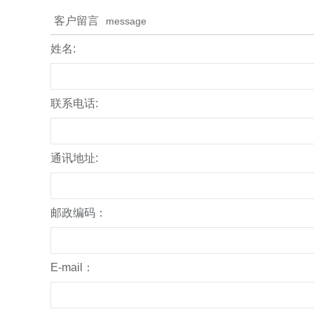
客户留言
message
姓名:
联系电话:
通讯地址:
邮政编码：
E-mail：