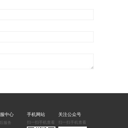
服中心
手机网站
关注公众号
扫一扫手机查看
扫一扫手机查看
后服务