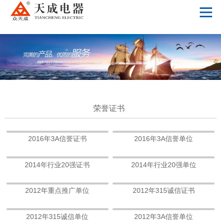
乐动体育-乐动全站 | 乐动体育官方网站
荣誉证书
2016年3A信誉证书
2016年3A信誉单位
2014年行业20强证书
2014年行业20强单位
2012年重点推广单位
2012年315诚信证书
2012年315诚信单位
2012年3A信誉单位