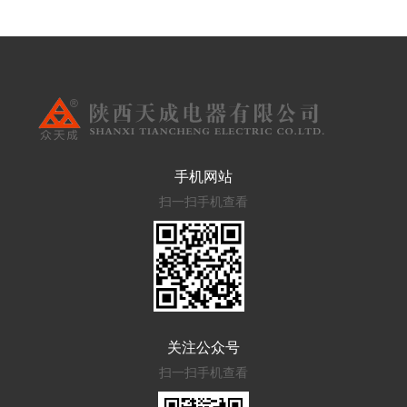
手机网站
扫一扫手机查看
关注公众号
扫一扫手机查看