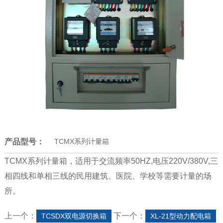
产品型号：
TCMX系列计量箱
TCMX系列计量箱，适用于交流频率50HZ,电压220V/380V,三
相四线和单相三线的民用建筑、医院、学校等需要计量的场
所。
上一个：
下一个：
TCSDX双电源切换箱
XL-21型动力配电箱