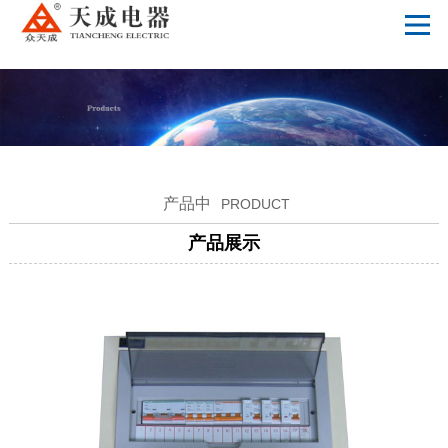
乐动体育-乐动全站 | 乐动体育官方网站
产品中
PRODUCT
产品展示