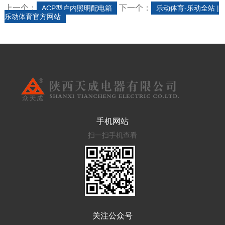
上一个：
下一个：
ACP型户内照明配电箱
乐动体育-乐动全站 |
乐动体育官方网站
手机网站
扫一扫手机查看
关注公众号