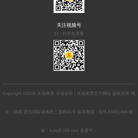
关注视频号
扫一扫手机查看
Copyright ©2018 乐动体育-乐动全站 | 乐动体育官方网站 版权所有 地
址：陕西·西安国际港务区三里村41号 联系电话：029-83451468 邮
箱：tcdq@163.com 备案号：