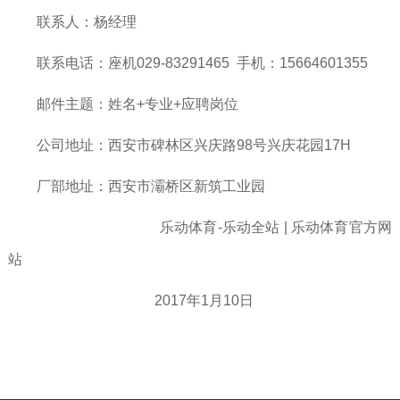
联系人：杨经理
联系电话：座机029-83291465 手机：15664601355
邮件主题：姓名+专业+应聘岗位
公司地址：西安市碑林区兴庆路98号兴庆花园17H
厂部地址：西安市灞桥区新筑工业园
乐动体育-乐动全站 | 乐动体育官方网
站
2017年1月10日