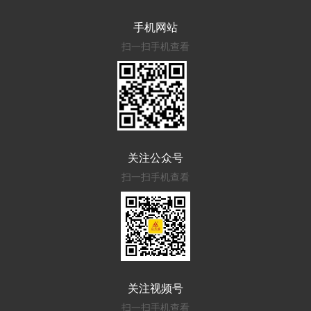
手机网站
扫一扫手机查看
关注公众号
扫一扫手机查看
关注视频号
扫一扫手机查看