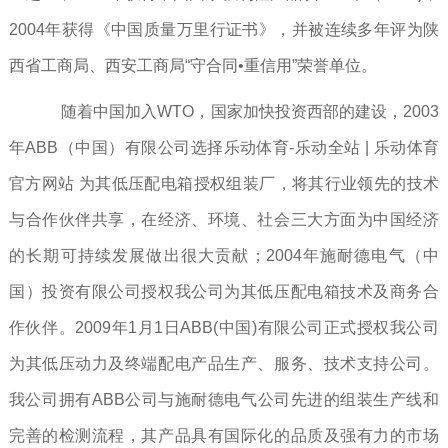
2004年获得《中国质量万里行证书》，并被连续多年评为陕
西省工商局、西安工商局“守合同•重信用”荣誉单位。
随着中国加入WTO，国家加快投资西部的建设，2003
年ABB（中国）有限公司选择乐动体育-乐动全站 | 乐动体育
官方网站 为其低压配电箱授权组装厂，将其行业领先的技术
与合作伙伴共享，在经济、环境、社会三大方面为中国经济
的长期可持续发展做出很大贡献；2004年施耐德电气（中
国）投资有限公司授权我公司为其低压配电箱技术及商务合
作伙伴。2009年1月1日ABB(中国)有限公司正式授权我公司
为其低压动力及终端配电产品生产、服务、技术支持公司。
我公司拥有ABB公司与施耐德电气公司先进的组装生产线和
完善的检测流程，其产品具有国际化的品质及强有力的市场