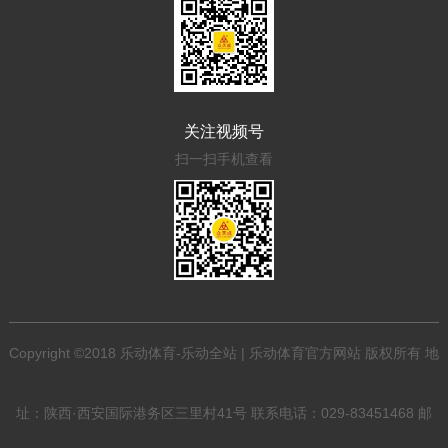
关注视频号
扫一扫手机查看
Copyright ©2018 乐动体育-乐动全站 | 乐动体育官方网站 版权所有 地
址：陕西·西安国际港务区三里村41号 联系电话：029-83451468 邮